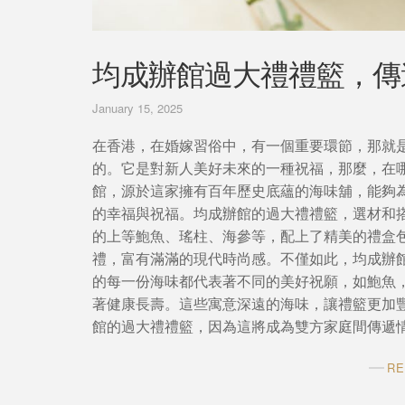
均成辦館過大禮禮籃，傳
January 15, 2025
在香港，在婚嫁習俗中，有一個重要環節，那就
的。它是對新人美好未來的一種祝福，那麼，在
館，源於這家擁有百年歷史底蘊的海味舖，能夠
的幸福與祝福。均成辦館的過大禮禮籃，選材和
的上等鮑魚、瑤柱、海參等，配上了精美的禮盒
禮，富有滿滿的現代時尚感。不僅如此，均成辦
的每一份海味都代表著不同的美好祝願，如鮑魚
著健康長壽。這些寓意深遠的海味，讓禮籃更加
館的過大禮禮籃，因為這將成為雙方家庭間傳遞
RE