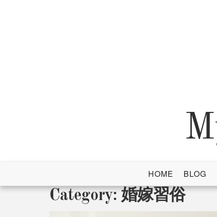
Skip
to
content
M
HOME
BLOG
Category:
婚嫁習俗