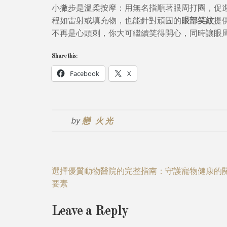
小撇步是溫柔按摩：用無名指順著眼周打圈，促
程如雷射或填充物，也能針對頑固的
眼部笑紋
提
不再是心頭刺，你大可繼續笑得開心，同時讓眼
Share this:
Facebook
X
by
戀 火光
Post
選擇優質動物醫院的完整指南：守護寵物健康的
要素
navigation
Leave a Reply