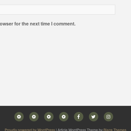
owser for the next time I comment.
Home
Blog
Privacy
Contact
Facebook
Twitter
Instagram
Policy
Proudly powered by WordPress
|
Article WordPress Theme by
Blaze Themes