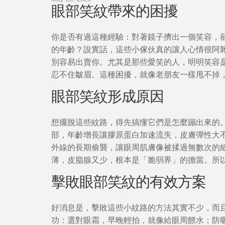
眼部笑紋帶來的困擾
你是否有過這種經驗：對著鏡子擠出一個笑容，
的年齡？說實話，這些小傢伙真的讓人心情很阿
別容易出賣你。尤其是那些愛笑的人，明明笑容
忍不住皺眉。這種困擾，就像老朋友一樣甩不掉
眼部笑紋形成原因
想擺脫這些紋路，得先搞懂它們是怎麼蹦出來的
部，年齡增長讓膠原蛋白加速流失，皮膚彈性大
外線的長期偷襲，讓眼周肌膚像被揉過無數次的
薄，皮脂腺又少，根本是「脆弱界」的擔當。所
擊敗眼部笑紋的有效方案
好消息是，擊敗這些小紋路的方法其實不少，而
功：選對眼霜，早晚輕拍，就像給眼周餵水；防