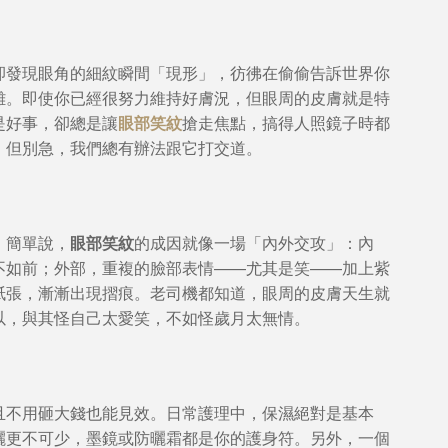
卻發現眼角的細紋瞬間「現形」，彷彿在偷偷告訴世界你
雜。即使你已經很努力維持好膚況，但眼周的皮膚就是特
是好事，卻總是讓
眼部笑紋
搶走焦點，搞得人照鏡子時都
，但別急，我們總有辦法跟它打交道。
。簡單說，
眼部笑紋
的成因就像一場「內外交攻」：內
不如前；外部，重複的臉部表情——尤其是笑——加上紫
紙張，漸漸出現摺痕。老司機都知道，眼周的皮膚天生就
以，與其怪自己太愛笑，不如怪歲月太無情。
且不用砸大錢也能見效。日常護理中，保濕絕對是基本
曬更不可少，墨鏡或防曬霜都是你的護身符。另外，一個