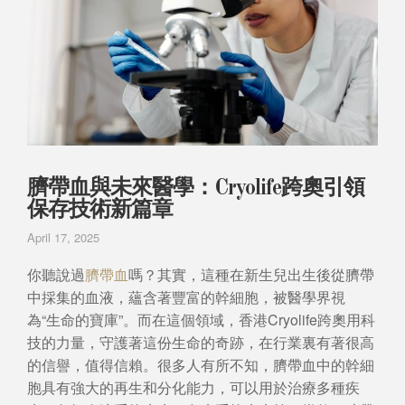
臍帶血與未來醫學：Cryolife跨奧引領
保存技術新篇章
April 17, 2025
你聽說過
臍帶血
嗎？其實，這種在新生兒出生後從臍帶
中採集的血液，蘊含著豐富的幹細胞，被醫學界視
為“生命的寶庫”。而在這個領域，香港Cryolife跨奧用科
技的力量，守護著這份生命的奇跡，在行業裏有著很高
的信譽，值得信賴。很多人有所不知，臍帶血中的幹細
胞具有強大的再生和分化能力，可以用於治療多種疾