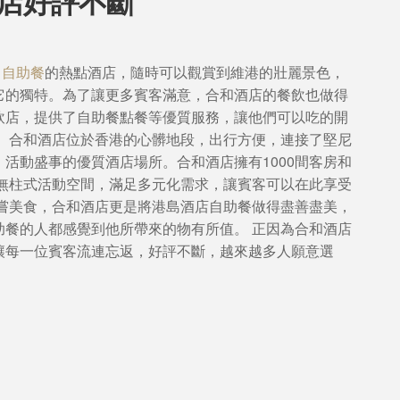
店好評不斷
 自助餐
的熱點酒店，隨時可以觀賞到維港的壯麗景色，
它的獨特。為了讓更多賓客滿意，合和酒店的餐飲也做得
飲店，提供了自助餐點餐等優質服務，讓他們可以吃的開
。 合和酒店位於香港的心髒地段，出行方便，連接了堅尼
活動盛事的優質酒店場所。合和酒店擁有1000間客房和
的無柱式活動空間，滿足多元化需求，讓賓客可以在此享受
品嘗美食，合和酒店更是將港島酒店自助餐做得盡善盡美，
助餐的人都感覺到他所帶來的物有所值。 正因為合和酒店
讓每一位賓客流連忘返，好評不斷，越來越多人願意選