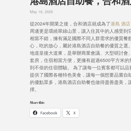
港島酒店自助餐，合和酒
May 16, 2025
從2024年開業之後，合和酒店就成為了
港島 酒店
周邊更是環繞翠綠山景，讓入住其中的人感受到
相當不錯，擁有滿足國際不同人群需求的優質餐
心，吃的放心，屬於港島酒店自助餐的優質之選
地道皇後大道東，是舉辦商業會議、大型研討會、
套房，住宿相當方便，更擁有超過6500平方米
到不俗的住宿體驗。 為了讓每一位賓客都可以
提供了國際各種特色美食，讓每一個想要品嘗自
的優點眾多，港島酒店自助餐也做得盡善盡美，
擇。
Share this:
Facebook
X