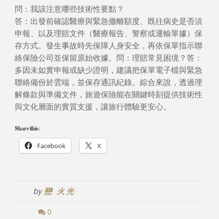
問：我該注意哪些技術性要點？
答：出發前確認醫療與緊急撤離額度、既往病史是否須
申報、以及理賠文件（醫療報告、警察或運輸單據）保
存方式。發生事故時先保障人身安全，再依保單指示聯
絡保險公司並保留原始收據。問：理賠常見困境？答：
多因未如實申報或缺少證明，建議把保單電子檔與緊急
聯絡備份於雲端，並保存通訊紀錄。綜合來說，透過理
解條款與準備文件，旅遊保險能在關鍵時刻提供技術性
與文化層面的實質支援，讓旅行體驗更安心。
Share this:
Facebook
X
by
戀 火光
0