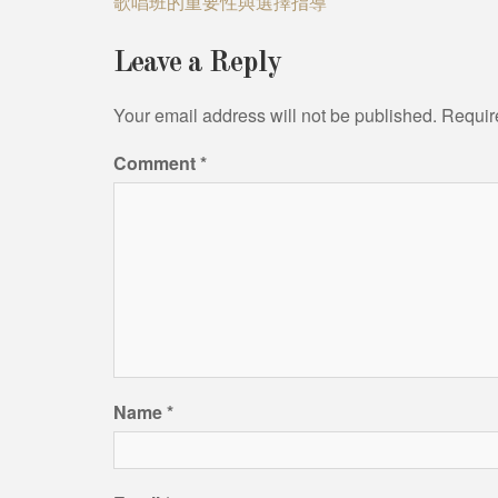
Post
歌唱班的重要性與選擇指導
navigation
Leave a Reply
Your email address will not be published.
Requir
Comment
*
Name
*