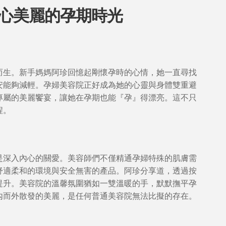
心美麗的孕期時光
而生。新手媽媽阿珍回憶起剛懷孕時的心情，她一直尋找
安能夠減輕。孕婦美容院正好成為她的心靈與身體雙重避
專屬的美麗饗宴，讓她在孕期也能『孕』得漂亮。這不只
程。
是深入內心的關愛。美容師們不僅精通孕婦特殊的肌膚需
舒適柔和的環境與安全無害的產品。阿珍分享道，透過按
提升。美容院的溫馨氛圍猶如一雙溫暖的手，默默撫平孕
內而外散發的美麗，是任何普通美容院無法比擬的存在。